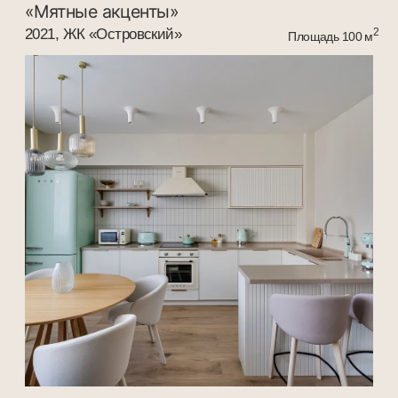
deremyan
interiors
leksadesign@mail.ru
+7 928 229 0440
Услуги
Проекты
{ Telegram }
Этапы
{ Связаться }
Стоимость
{ Whats App }
2025 Все права защищены
Политика в отношении
пользовательских данных
Разработка сайта
Наверх