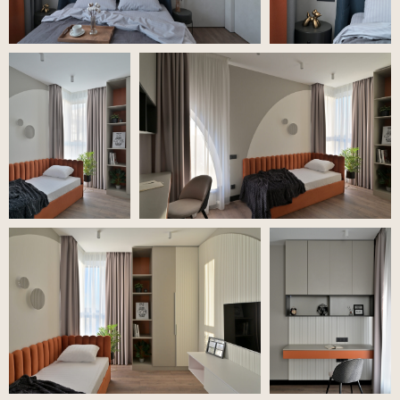
«Актуальная современная классика»
2022, ЖК «Бристоль»
2
Площадь 120 м
«Многофактурный интерьер»
2021, ЖК «Триумф»
2
Площадь 125 м