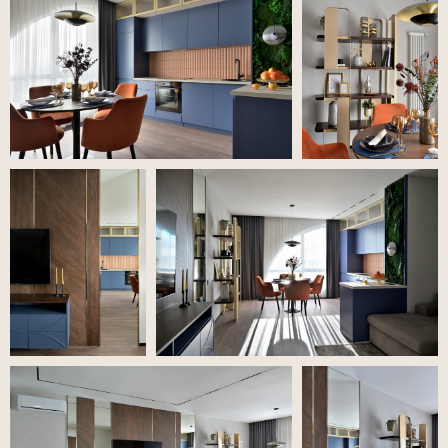
{ проекты }
Посмотрите другие
наши объекты
«Терракотовый акцент»
2021, ЖК «Островский»
2
Площадь 100 м