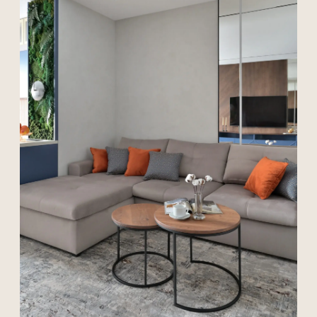
{ До/после }
Гармонично соединяем
в проектах эстетику,
функциональность, ресурсы
и возможности пространства
Мы воплощаем ваши мечты в реальность
— точно по визуализации.
Когда мы беремся за ремонт по нашему
дизайн-проекту, для нас важно не просто
«сделать красиво», а точно воплотить
задуманное. Мы стремимся, чтобы каждый
элемент интерьера был максимально
приближен к той самой визуализации,
которую вы одобрили на этапе
проектирования.
Почему это важно?
Визуализация — это не просто картинка.