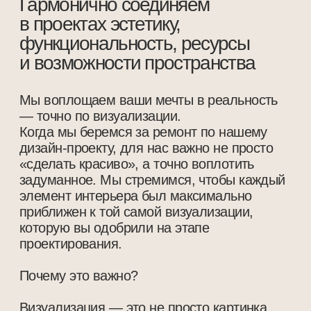
{ Детали }
В мастер-спальне организованы удобные
проходы в гардеробную и собственный
санузел через сдвижные двери. Это
решение обеспечивает комфорт и
эргономичность в небольшом
пространстве.
Две детские комнаты оформлены
универсально, без привязки к полу и
возрасту ребенка. В одной из комнат акцент
сделан на монохромную фреску с лесом и
бежевый потолок сложного оттенка,
напоминающего плитку на кухонном
фартуке. Во второй детской сохранена
арочная тематика окна, дополненная
авторскими гипсовыми светильниками,
которые были вручную отделаны и
покрашены дизайнером.
Квартира оборудована двумя
полноценными санузлами. Второй санузел
оснащен просторной душевой кабиной,
вместительной раковиной и унитазом,
обеспечивая максимальный комфорт для
всех жильцов.