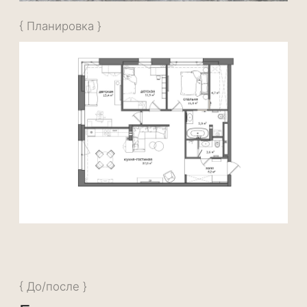
Это отражение ваших ожиданий, вашего
стиля и характера пространства. Именно
поэтому мы тщательно подбираем
материалы, следим за деталями и держим
под контролем каждый этап работ.
Мы гордимся тем, что финальный интерьер
будет соответствовать вашим ожиданиям и
тому настроению, которое вы увидели на
3D-визуализации.