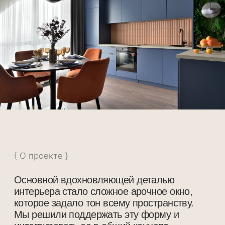
{ О проекте }
Основной вдохновляющей деталью
интерьера стало сложное арочное окно,
которое задало тон всему пространству.
Мы решили поддержать эту форму и
интегрировать ее в общий концепт
квартиры.
В интерьере были использованы
оригинальные материалы, такие как мох на
стенах и необычные цветовые решения.
Здесь нашли свое место сочные зеленые,
синие и терракотовые оттенки, а также
плитка нестандартной формы,
напоминающая шоколад.
Просторная кухня-гостиная с большим
арочным окном наполнена светом в любое
время дня. Дневное и вечернее освещение
создают волшебную атмосферу, делая
помещение уютным и приветливым.