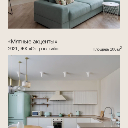
Получите бесплатную
консультацию
Заполните простую форму и мы
свяжемся с вами в ближайшее время,
чтобы помочь в выборе подходящих
решений для вашего интерьера.
+7
Узнать стоимость проекта
Нажимая кнопку «Отправить» вы соглашаетесь с политикой
конфиденциальности