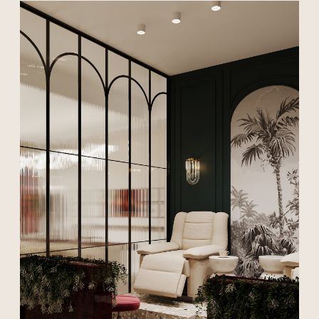
{ Планировка }
{ До/после }
Гармонично соединяем
в проектах эстетику,
функциональность, ресурсы
и возможности пространства