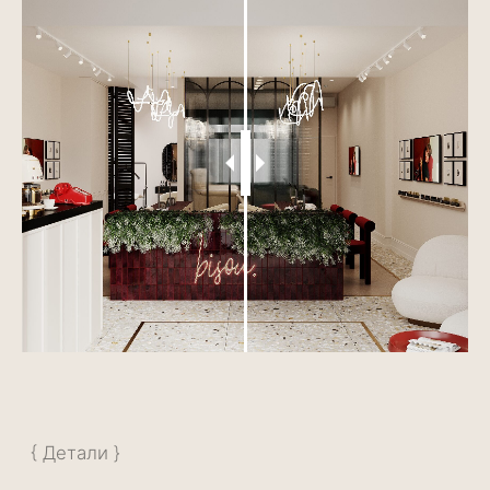
{ проекты }
Посмотрите другие
наши объекты
«Терракотовый акцент»
2021, ЖК «Островский»
2
Площадь 100 м
«Смарт-хаус»
2020, ЖК «Смарт-хаус»
2
Площадь 90 м