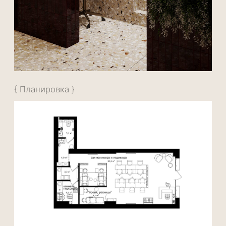
Мы воплощаем ваши мечты в реальность
— точно по визуализации.
Когда мы беремся за ремонт по нашему
дизайн-проекту, для нас важно не просто
«сделать красиво», а точно воплотить
задуманное. Мы стремимся, чтобы каждый
элемент интерьера был максимально
приближен к той самой визуализации,
которую вы одобрили на этапе
проектирования.
Почему это важно?
Визуализация — это не просто картинка.
Это отражение ваших ожиданий, вашего
стиля и характера пространства. Именно
поэтому мы тщательно подбираем
материалы, следим за деталями и держим
под контролем каждый этап работ.
Мы гордимся тем, что финальный интерьер
будет соответствовать вашим ожиданиям и
тому настроению, которое вы увидели на
3D-визуализации.