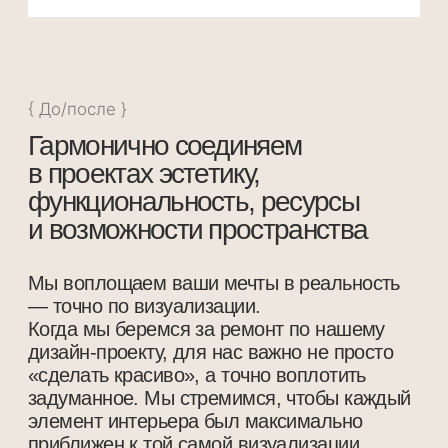
{ Детали }
Название салона на французском «Bisou» -
означает поцелуй. Поэтому основной
акцентный цвет винно-красный, он задает
особый шик интерьеру.