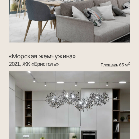
Услуги
Проекты
{ Telegram }
Этапы
{ Связаться }
Стоимость
{ Whats App }
2025 Все права защищены
Политика в отношении
пользовательских данных
Разработка сайта
Наверх