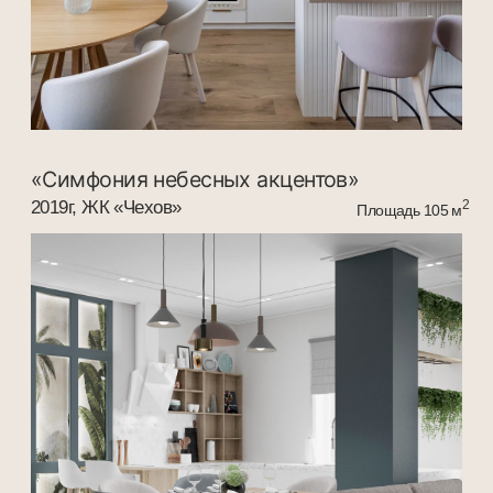
deremyan
interiors
leksadesign@mail.ru
+7 928 229 0440