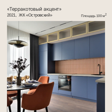
«Дух волшебного леса»
2023, ЖК «Вересаево»
2
Площадь 75 м
«Романтичный Midcentury»
2018, ЖК «Маяк»
2
Площадь 80 м