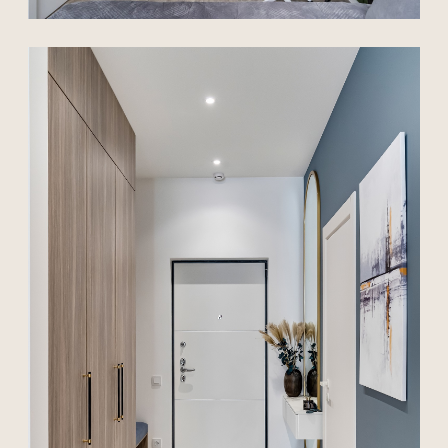
{ До/после }
Гармонично соединяем
в проектах эстетику,
функциональность, ресурсы
и возможности пространства
Мы воплощаем ваши мечты в реальность
— точно по визуализации.
Когда мы беремся за ремонт по нашему
дизайн-проекту, для нас важно не просто
«сделать красиво», а точно воплотить
задуманное. Мы стремимся, чтобы каждый
элемент интерьера был максимально
приближен к той самой визуализации,
которую вы одобрили на этапе
проектирования.
Почему это важно?