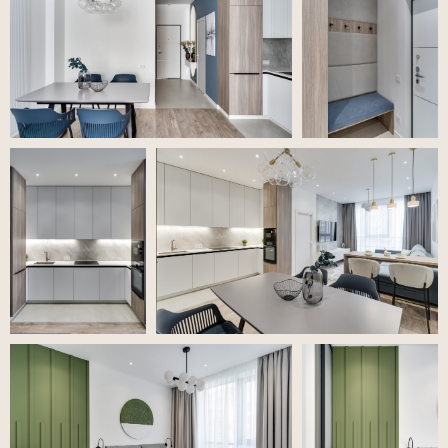
{ проекты }
Посмотрите другие
наши объекты
«Терракотовый акцент»
2021, ЖК «Островский»
2
Площадь 100 м