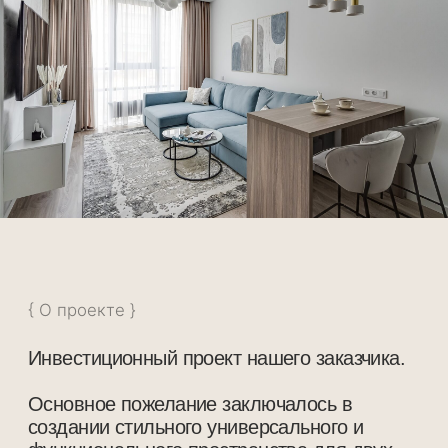
{ О проекте }
Инвестиционный проект нашего заказчика.
Основное пожелание заключалось в
создании стильного универсального и
функционального пространства для двух
человек.
В этом проекте мы разместили все
необходимое для комфортной жизни:
прихожую, санузел с душевой, кухню-
гостиную и спальню с гардеробом.