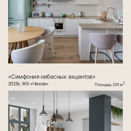
deremyan
interiors
leksadesign@mail.ru
+7 928 229 0440
Услуги
Проекты
{ Telegram }
Этапы
{ Связаться }
Стоимость
{ Whats App }
2025 Все права защищены
Политика в отношении
пользовательских данных