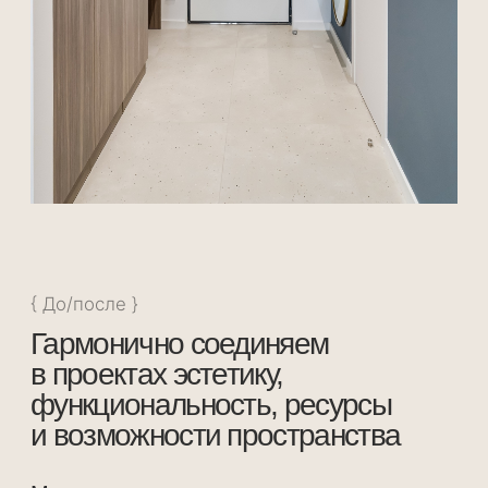
Визуализация — это не просто картинка.
Это отражение ваших ожиданий, вашего
стиля и характера пространства. Именно
поэтому мы тщательно подбираем
материалы, следим за деталями и держим
под контролем каждый этап работ.
Мы гордимся тем, что финальный интерьер
будет соответствовать вашим ожиданиям и
тому настроению, которое вы увидели на
3D-визуализации.
{ Детали }
Интерьер выполнен в светлых тонах с
цветовыми акцентами, основными их них
являются панно в голубых тонах над
диваном и зеленая композиция над
кроватью, выполненные художником на
заказ.