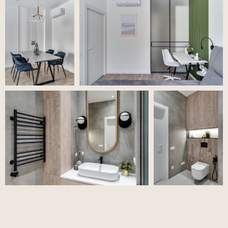
«Многофактурный интерьер»
2021, ЖК «Триумф»
2
Площадь 125 м
«Дух волшебного леса»
2023, ЖК «Вересаево»
2
Площадь 75 м